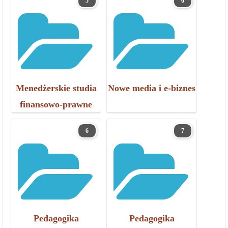
5
6
Menedżerskie studia
Nowe media i e-biznes
finansowo-prawne
6
7
Pedagogika
Pedagogika