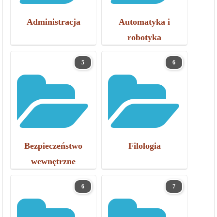
Administracja
Automatyka i
robotyka
5
6
Bezpieczeństwo
Filologia
wewnętrzne
6
7