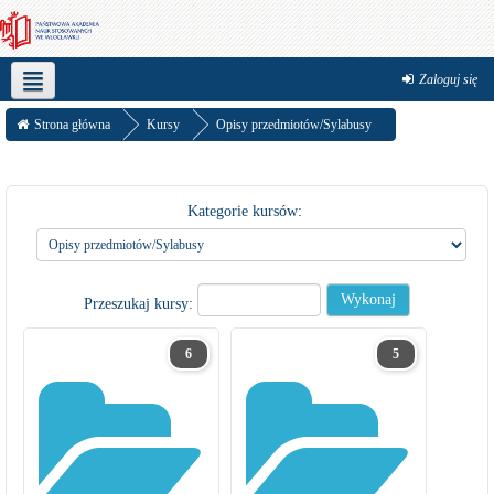
Zaloguj się
Polski ‎(pl)‎
Strona główna
Kursy
Opisy przedmiotów/Sylabusy
Kategorie kursów:
Przeszukaj kursy:
6
5