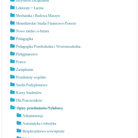
Inżynieria Zarządzania
Lektoraty + Łacina
Mechanika i Budowa Maszyn
Menedżerskie Studia Finansowo-Prawne
Nowe media i e-biznes
Pedagogika
Pedagogika Przedszkolna i Wczesnoszkolna
Pielęgniarstwo
Prawo
Zarządzanie
Przedmioty wspólne
Studia Podyplomowe
Kursy Studentów
Dla Pracowników
Opisy przedmiotów/Sylabusy
Administracja
Automatyka i robotyka
Bezpieczeństwo wewnętrzne