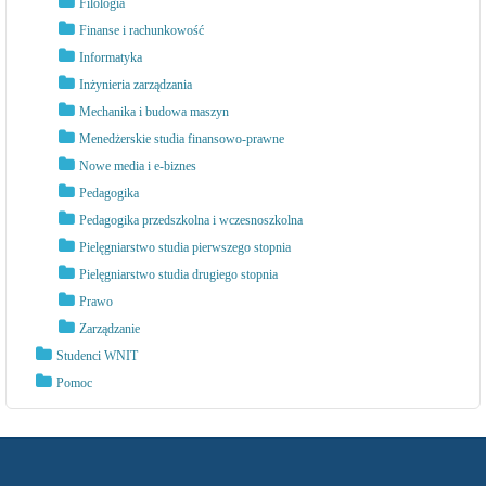
Filologia
Finanse i rachunkowość
Informatyka
Inżynieria zarządzania
Mechanika i budowa maszyn
Menedżerskie studia finansowo-prawne
Nowe media i e-biznes
Pedagogika
Pedagogika przedszkolna i wczesnoszkolna
Pielęgniarstwo studia pierwszego stopnia
Pielęgniarstwo studia drugiego stopnia
Prawo
Zarządzanie
Studenci WNIT
Pomoc